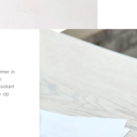
emer in
n
sistant
n op