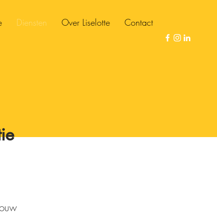
e
Diensten
Over Liselotte
Contact
ie
jouw