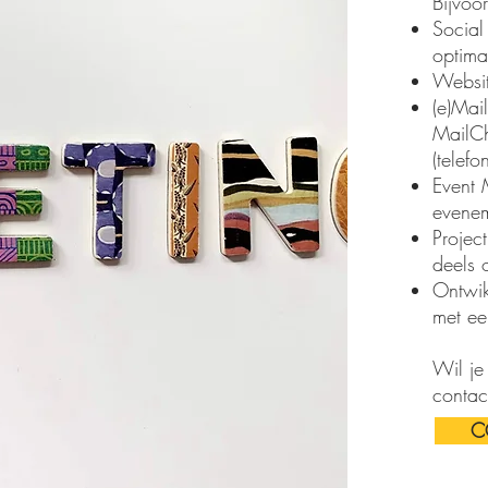
Bijvoo
Social
optima
Websi
(e)Mail
MailCh
(telefo
Event 
evenem
Projec
deels 
Ontwik
met ee
Wil je
contac
C