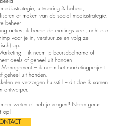
rbeeld
 mediastrategie, uitvoering & beheer;
liseren of maken van de social mediastrategie.
te beheer
ing acties; ik bereid de mailings voor, richt o.a.
imp voor je in, verstuur ze en volg ze
nisch) op.
Marketing – ik neem je beursdeelname of
ent deels of geheel uit handen.
t Management – ik neem het marketingproject
of geheel uit handen.
kelen en verzorgen huisstijl – dit doe ik samen
n ontwerper.
 meer weten of heb je vragen? Neem gerust
t op!
ONTACT