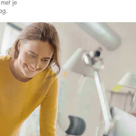
 met je
ag.